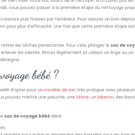
de bien vider votre sac avant de le nettoyer. N’occultez pas les
vidé, vous pouvez passer à la première étape du nettoyage prop
cessoire puis finissez par l’extérieur. Pour assurer un bon dépou
ion pour plus d’efficacité. Une fois que cette première étape e
etirer les tâches persistantes. Pour cela, plongez le
sac de vo
ur enlever les saletés. Rincez légèrement et utilisez un linge ou 
 déteigne.
voyage bébé ?
seillé d’opter pour
un modèle de sac
très pratique avec plusieu
 vous pouvez mettre une peluche, une
tétine
, un
biberon
, des bavo
le
sac de voyage bébé
idéal :
les.
t réglable pour éviter le glissement des bretelles sous les bras d