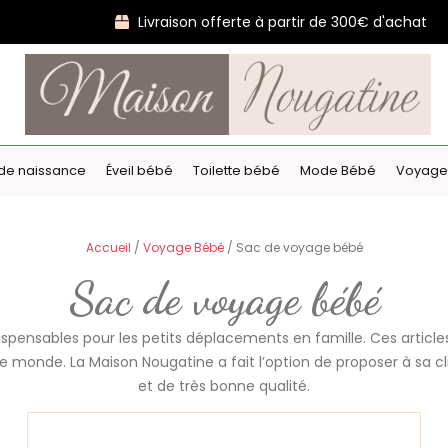
Livraison offerte à partir de 300€ d'achat
de naissance
Éveil bébé
Toilette bébé
Mode Bébé
Voyage
Accueil
/
Voyage Bébé
/ Sac de voyage bébé
Sac de voyage bébé
spensables pour les petits déplacements en famille. Ces articl
monde. La Maison Nougatine a fait l’option de proposer à sa cl
et de très bonne qualité.