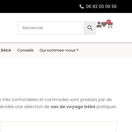
06 82 00 06 56
0
 Bébé
Conseils
Qui sommes-nous ?
es très confortables et commodes sont produits par de
ientèle une sélection de
sac de voyage bébé
pratiques