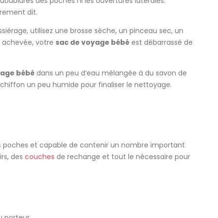
 doublures des poches ni les ouvertures latérales.
rement dit.
ssiérage, utilisez une brosse sèche, un pinceau sec, un
st achevée, votre
sac de voyage bébé
est débarrassé de
yage bébé
dans un peu d’eau mélangée à du savon de
un chiffon un peu humide pour finaliser le nettoyage.
rs poches et capable de contenir un nombre important
irs, des
couches
de rechange et tout le nécessaire pour
u porteur.