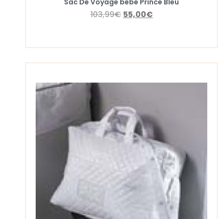
Sac De Voyage bébé Prince Bleu
103,99
€
55,00
€