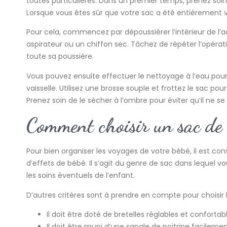
toutes particulières. Dans un premier temps, prenez soin 
Lorsque vous êtes sûr que votre sac a été entièrement 
Pour cela, commencez par dépoussiérer l’intérieur de l’ac
aspirateur ou un chiffon sec. Tâchez de répéter l’opérat
toute sa poussière.
Vous pouvez ensuite effectuer le nettoyage à l’eau pour r
vaisselle. Utilisez une brosse souple et frottez le sac po
Prenez soin de le sécher à l’ombre pour éviter qu’il ne se
Comment choisir un sac de 
Pour bien organiser les voyages de votre bébé, il est con
d’effets de bébé. Il s’agit du genre de sac dans lequel
les soins éventuels de l’enfant.
D’autres critères sont à prendre en compte pour choisir 
Il doit être doté de bretelles réglables et confortab
Il doit être muni d’une sangle de poitrine facilemen