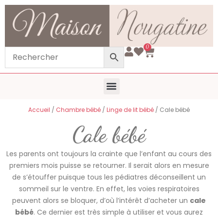
0
Chambre bébé
Trousseau de naissance
Toilette bébé
Mode Bébé
Voyage Bébé
Qui sommes-nous ?
Accueil
/
Chambre bébé
/
Linge de lit bébé
/ Cale bébé
Cale bébé
Les parents ont toujours la crainte que l’enfant au cours des
premiers mois puisse se retourner. Il serait alors en mesure
de s’étouffer puisque tous les pédiatres déconseillent un
sommeil sur le ventre. En effet, les voies respiratoires
peuvent alors se bloquer, d’où l’intérêt d’acheter un
cale
bébé
. Ce dernier est très simple à utiliser et vous aurez