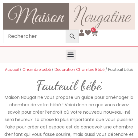
0
Chambre bébé
Trousseau de naissance
Toilette bébé
Mode Bébé
Voyage Bébé
Qui sommes-nous ?
Accueil
/
Chambre bébé
/
Décoration Chambre Bébé
/ Fauteuil bébé
Fauteuil bébé
Maison Nougatine vous propose un guide pour aménager la
chambre de votre bébé ! Voici donc ce que vous devez
savoir pour créer l’endroit où votre nouveau nouveau-né
sera heureux. La chose la plus importante que vous puissiez
faire pour créer cet espace est de concevoir une chambre
d’enfant qui vous fasse sourire, mais aussi vous détendre et