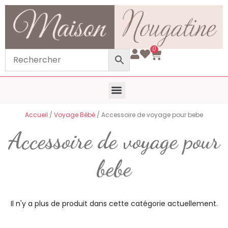
0
Chambre bébé
Trousseau de naissance
Toilette bébé
Mode Bébé
Voyage Bébé
Qui sommes-nous ?
Accueil
/
Voyage Bébé
/ Accessoire de voyage pour bebe
Accessoire de voyage pour
bebe
Il n'y a plus de produit dans cette catégorie actuellement.