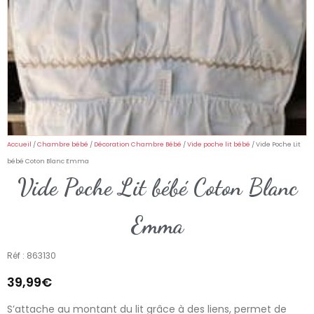
Accueil
/
Chambre bébé
/
Décoration Chambre Bébé
/
Vide poche lit bébé
/ Vide Poche Lit
bébé Coton Blanc Emma
Vide Poche Lit bébé Coton Blanc
Emma
Réf : 863130
39,99
€
S’attache au montant du lit grâce à des liens, permet de