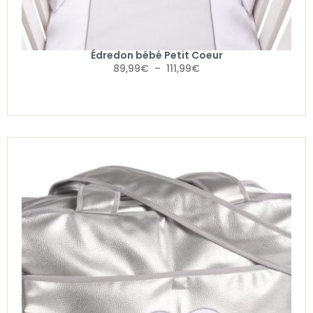
Édredon bébé Petit Coeur
89,99
€
–
111,99
€