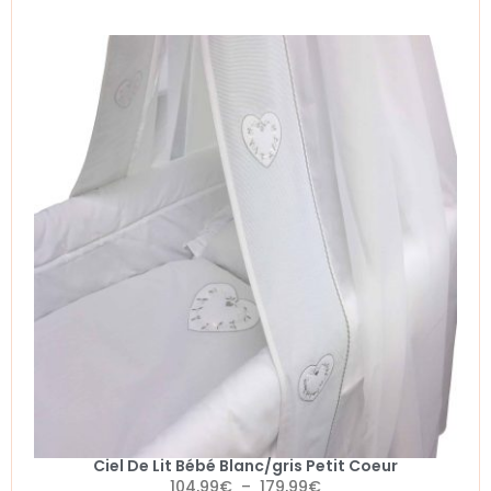
Ciel De Lit Bébé Blanc/gris Petit Coeur
104,99
€
–
179,99
€