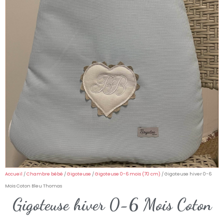
Accueil
/
Chambre bébé
/
Gigoteuse
/
Gigoteuse 0-6 mois (70 cm)
/ Gigoteuse hiver 0-6
Mois Coton Bleu Thomas
Gigoteuse hiver 0-6 Mois Coton