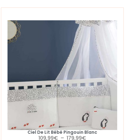
Ciel De Lit Bébé Pingouin Blanc
109,99
€
–
179,99
€