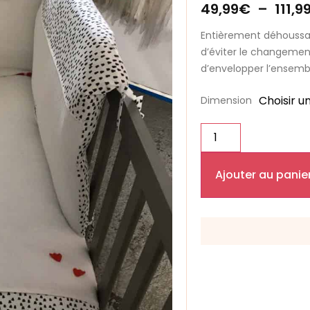
49,99
€
–
111,9
Entièrement déhoussab
d’éviter le changement
d’envelopper l’ensemb
Dimension
Ajouter au panie