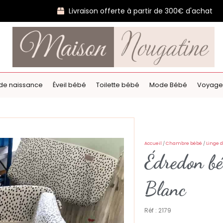
Livraison offerte à partir de 300€ d'achat
de naissance
Éveil bébé
Toilette bébé
Mode Bébé
Voyage
Accueil
/
Chambre bébé
/
Linge d
Édredon bé
Blanc
Réf : 2179