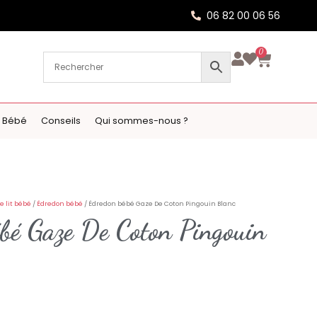
06 82 00 06 56
0
 Bébé
Conseils
Qui sommes-nous ?
e lit bébé
/
Édredon bébé
/ Édredon bébé Gaze De Coton Pingouin Blanc
bé Gaze De Coton Pingouin