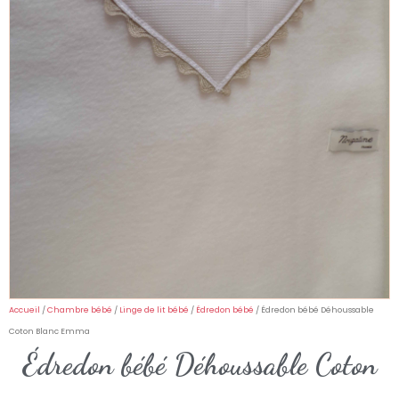
Accueil
/
Chambre bébé
/
Linge de lit bébé
/
Édredon bébé
/ Édredon bébé Déhoussable
Coton Blanc Emma
Édredon bébé Déhoussable Coton