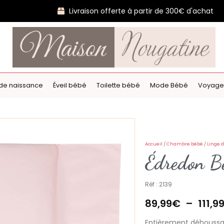
Livraison offerte à partir de 300€ d'achat
de naissance
Éveil bébé
Toilette bébé
Mode Bébé
Voyage
Accueil
/
Chambre bébé
/
Linge d
Édredon Bé
Réf : 2139
89,99
€
–
111,9
Entièrement déhoussab