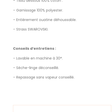
– Tissu dessous 100% coton .
– Garnissage 100% polyester.
– Entièrement ouatine déhoussable.
– Strass SWAROVSKI.
Conseils d’entretiens :
– Lavable en machine à 30°.
– Sèche-linge déconseillé.
– Repassage sans vapeur conseillé.