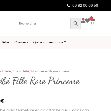
06 82 00 06 56
0
 Bébé
Conseils
Qui sommes-nous ?
e lit bébé
/
Édredon bébé
/ Édredon Bébé Fille Rose Princesse
bé Fille Rose Princesse
9
€
le avec fermeture éclair, attaché aux 4 coins afin