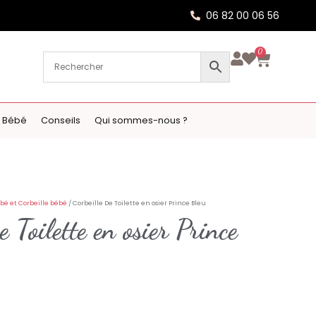
06 82 00 06 56
0
 Bébé
Conseils
Qui sommes-nous ?
bé et Corbeille bébé
/ Corbeille De Toilette en osier Prince Bleu
e Toilette en osier Prince