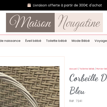
Livraison offerte à partir de 300€ d'achat
de naissance
Éveil bébé
Toilette bébé
Mode Bébé
Voyage
Accueil
/
Toilette bébé
/
Panier bé
Corbeille D
Bleu
Réf : 7241